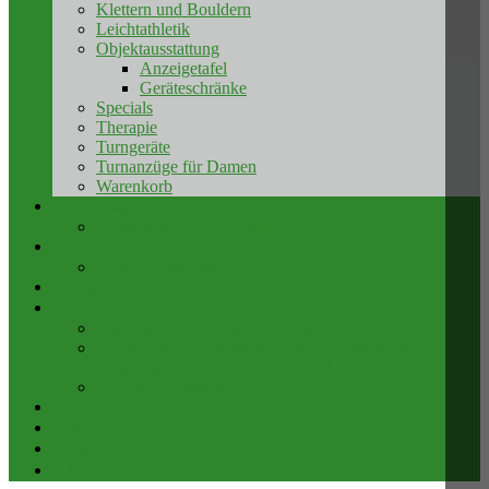
Klettern und Bouldern
Leichtathletik
Objektausstattung
Anzeigetafel
Geräteschränke
Specials
Therapie
Turngeräte
Turnanzüge für Damen
Warenkorb
Objektausstattung
Ausstattung für Sporthallen
Projekte
Unsere Leihartikel
Kooperationen
Referenzen
Ersatzneubau Sporthalle Schönhausen
Kienbaum – Olympisches und Paralympisches
Trainingszentrum für Deutschland e.V.
Sporthalle Bremen
Team
News
Kontakt
(0)