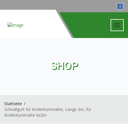
Toggl
navig
SHOP
Startseite
Schnallgurt für Bodenturnmatte, Länge 3m, für
Bodenturnmatte 6x2m