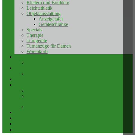
Klettern und Bouldern
Leichtathletik
Objektausstattung
Anzeigetafel
Geräteschränke
Specials
Therapie
Turngeräte
Turnanzüge für Damen
Warenkorb
Objektausstattung
Ausstattung für Sporthallen
Projekte
Unsere Leihartikel
Kooperationen
Referenzen
Ersatzneubau Sporthalle Schönhausen
Kienbaum – Olympisches und Paralympisches
Trainingszentrum für Deutschland e.V.
Sporthalle Bremen
Team
News
Kontakt
(0)