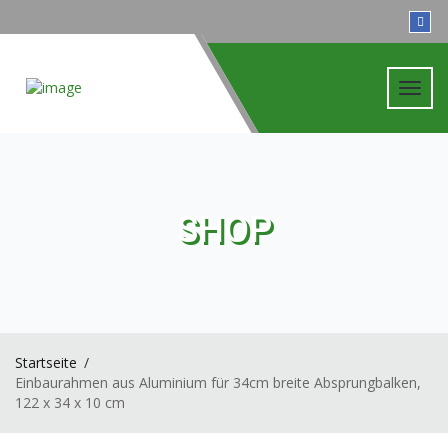
Toggl
navig
SHOP
Startseite
Einbaurahmen aus Aluminium für 34cm breite Absprungbalken,
122 x 34 x 10 cm